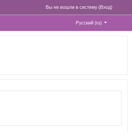
Вы не вошли в систему (
Вход
)
Русский ‎(ru)‎